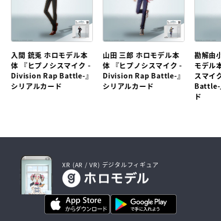
入間 銃兎 ホロモデル本
山田 三郎 ホロモデル本
勘解由小
体 『ヒプノシスマイク -
体 『ヒプノシスマイク -
モデル
Division Rap Battle-』
Division Rap Battle-』
スマイク 
シリアルカード
シリアルカード
Batt
ド
XR (AR / VR) デジタルフィギュア