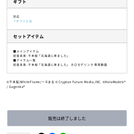
ギフト
対応
ギフトとは
セットアイテム
■メインアイテム
初音未來- 千本桜「北海道に来ました」
■アイテム一覧
初音未來- 千本桜「北海道に来ました」 ホロモデリンク 専用動画
©千本桜/WhiteFlame/一斗まる © Crypton Future Media,INC. ©HoloModels®︎
/ Gugenka®
販売は終了しました