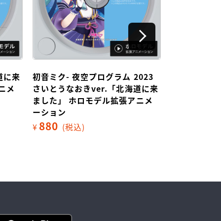
道に来
初音ミク- 夜空プログラム 2023
雪ミク ホロ
ニメ
さいとうなおきver.「北海道に来
3,850
¥
(
ました」 ホロモデル拡張アニメ
ーション
880
¥
(税込)