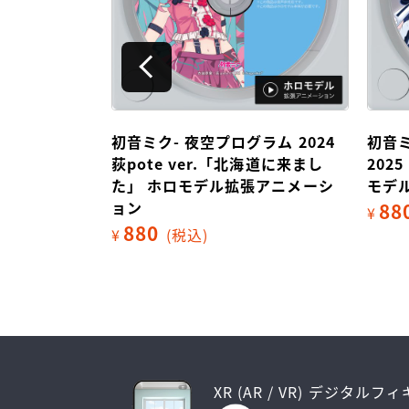
北海道に来ま
初音ミク- 夜空プログラム 2024
初音ミ
拡張アニメー
荻pote ver.「北海道に来まし
202
た」 ホロモデル拡張アニメーシ
モデ
ョン
88
¥
880
¥
(税込)
XR (AR / VR) デジタルフ