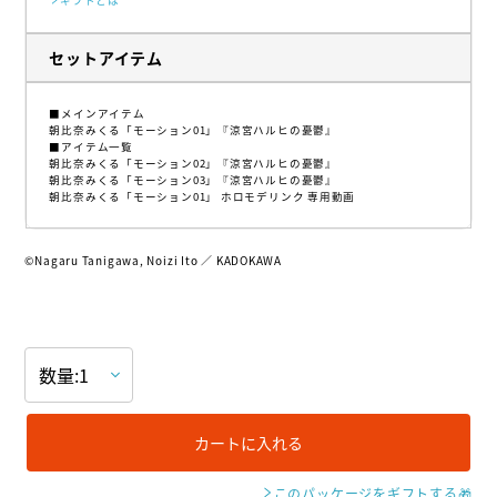
ギフトとは
セットアイテム
■メインアイテム
朝比奈みくる「モーション01」『涼宮ハルヒの憂鬱』
■アイテム一覧
朝比奈みくる「モーション02」『涼宮ハルヒの憂鬱』
朝比奈みくる「モーション03」『涼宮ハルヒの憂鬱』
朝比奈みくる「モーション01」 ホロモデリンク 専用動画
©︎Nagaru Tanigawa, Noizi Ito ／ KADOKAWA
カートに入れる
このパッケージをギフトする
🎁