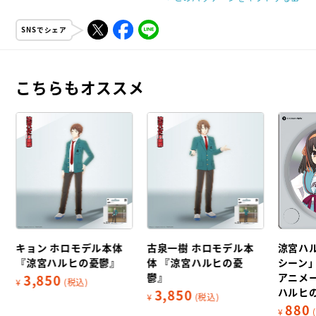
SNSでシェア
こちらもオススメ
キョン ホロモデル本体
古泉一樹 ホロモデル本
涼宮ハ
『涼宮ハルヒの憂鬱』
体 『涼宮ハルヒの憂
シーン
鬱』
アニメ
3,850
¥
(税込)
ハルヒ
3,850
¥
(税込)
880
¥