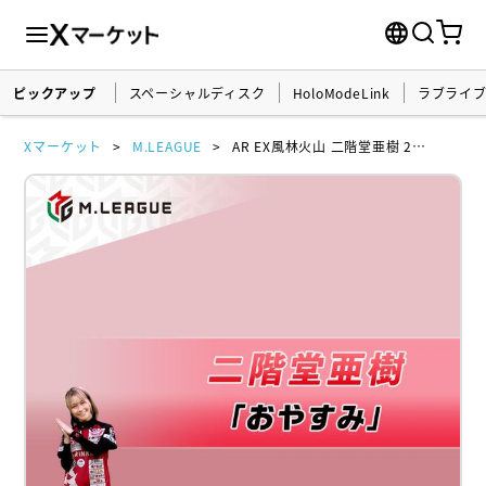
ピックアップ
スペーシャルディスク
HoloModeLink
ラブライ
Xマーケット
M.LEAGUE
AR EX風林火山 二階堂亜樹 2024-25 おやすみver.