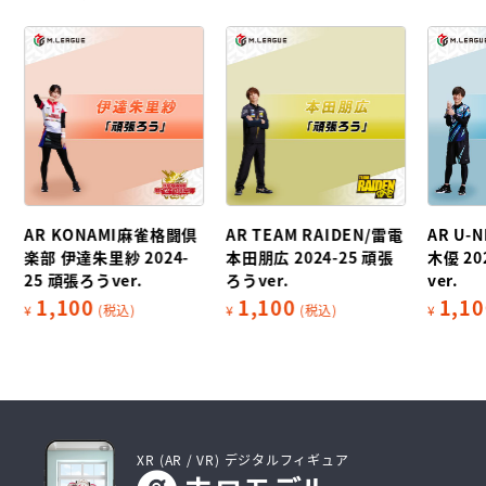
AR KONAMI麻雀格闘倶
AR TEAM RAIDEN/雷電
AR U-N
楽部 伊達朱里紗 2024-
本田朋広 2024-25 頑張
木優 20
25 頑張ろうver.
ろうver.
ver.
1,100
1,100
1,10
¥
(税込)
¥
(税込)
¥
XR (AR / VR) デジタルフィギュア