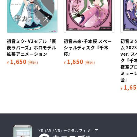
初音ミク- V2モデル「裏
初音未來-千本桜 スぺー
初音ミク
表ラバーズ」ホロモデル
シャルディスク『千本
ム 20
拡張アニメーション
桜』
ver.
ク『千本
1,650
1,650
¥
(税込)
¥
(税込)
夜空プロ
ミュー
会』
1,65
¥
XR (AR / VR) デジタルフィギュア