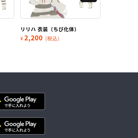
リリハ 衣装（ちび化体）
アメロテ 衣
2,200
2,200
¥
(税込)
¥
(