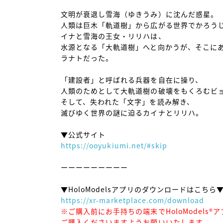
文明が衰退し雪海（ゆきうみ）に沈んだ惑星。

人類は巨木「軌道樹」から広がる世界でかろう
イナと雪海の王女・リリハは、

水源となる「大軌道樹」へと向かうが、そこに
ラナトだった。

「建設者」と呼ばれる兵器を自在に操り、

人類のためとして大軌道樹の破壊をもくろむビョ
そして、失われた「文字」を読み解き、

滅びゆく世界の謎に迫るカイナとリリハ。

https://ooyukiumi.net/#skip
ーーーーーーーーー

https://xr-marketplace.com/download
※ご購入前にお手持ちの端末でHoloModels
ご購入くださいますようお願いいたします。