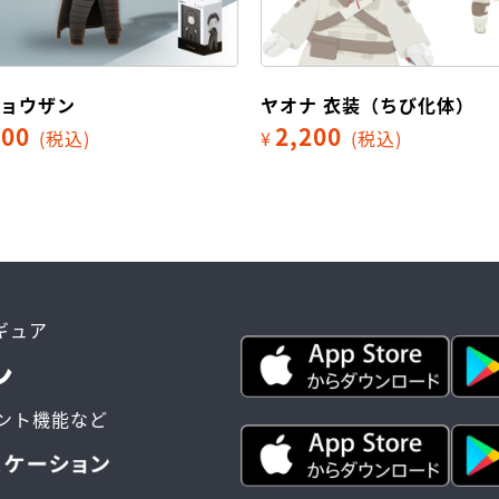
ビョウザン
ヤオナ 衣装（ちび化体）
200
2,200
(税込)
¥
(税込)
ィギュア
ント機能など