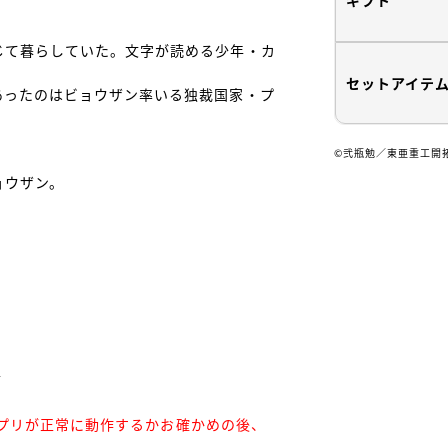
じて暮らしていた。文字が読める少年・カ
セットアイテ
あったのはビョウザン率いる独裁国家・プ
©弐瓶勉／東亜重工開
ウザン。

®︎アプリが正常に動作するかお確かめの後、