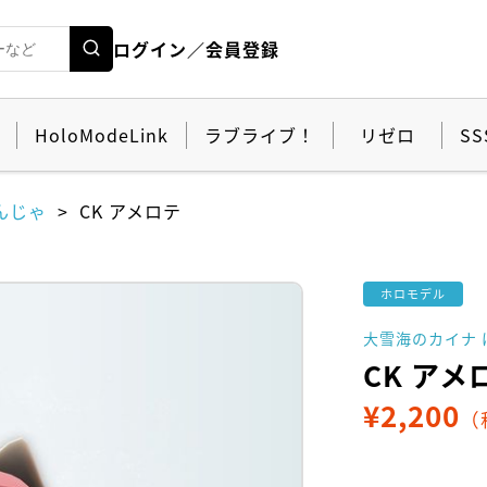
ログイン／会員登録
HoloModeLink
ラブライブ！
リゼロ
SS
んじゃ
CK アメロテ
ホロモデル
大雪海のカイナ
CK アメ
¥
2,200
（