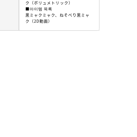
ク（ボリュメトリック）
■아이템 목록
黒ミャクミャク、ねそべり黒ミャ
ク（2D動画）