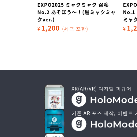
ミャク 召喚
EXPO2025 ミャクミャク 召喚
EXP
黒ミャクミャク
No.2 あそぼう～！(黒ミャクミャ
No.
クver.)
ミャク
1,200
1,
)
¥
(세금 포함)
¥
XR(AR/VR) 디지털 피규어
기존 AR 포즈 제작, 이벤트 