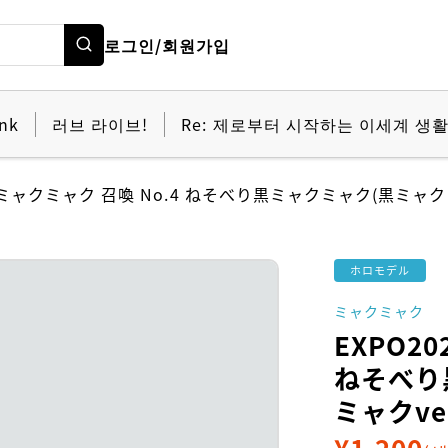
로그인/회원가입
nk
러브 라이브!
Re: 제로부터 시작하는 이세계 생
5 ミャクミャク 召喚 No.4 ねそべり黒ミャクミャク(黒ミャクミ
ホロモデル
ミャクミャク
EXPO20
ねそべり
ミャクver
¥
1,200