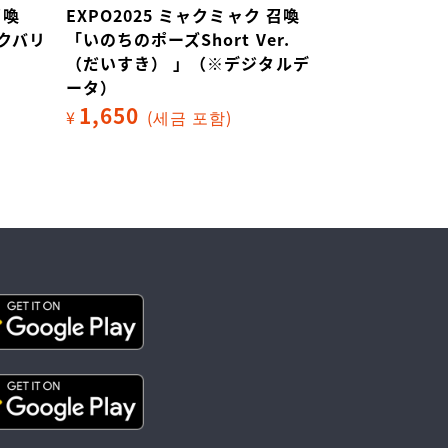
召喚
EXPO2025 ミャクミャク 召喚
EXPO202
ャクバリ
「いのちのポーズShort Ver.
「ラブスト
（だいすき） 」（※デジタルデ
ルデータ）
ータ）
500
¥
(세금
1,650
¥
(세금 포함)