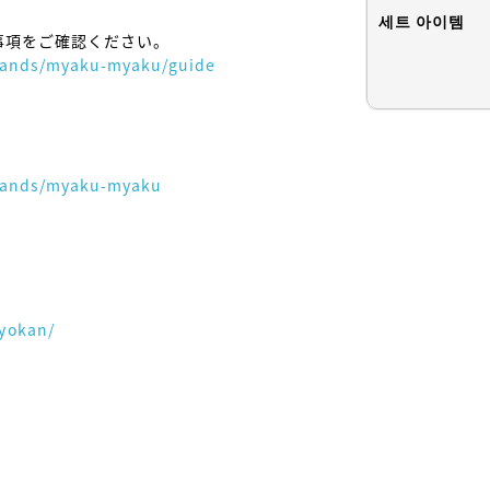
세트 아이템
brands/myaku-myaku/guide
brands/myaku-myaku
yokan/