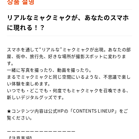
상품 설명
リアルなミャクミャクが、あなたのスマホ
に現れる！？
スマホを通して“リアルな”ミャクミャクが出現。あなたの部
屋、街中、旅行先、好きな場所が撮影スポットに変わりま
す。

一緒に写真を撮ったり、動画を撮ったり。

まるでミャクミャクと同じ空間にいるような、不思議で楽し
い体験を楽しめます。

いつでも・どこでも・何度でもミャクミャクを召喚できる、
新しいデジタルグッズです。

★コンテンツ内容は公式HPの「CONTENTS LINEUP」をご
覧ください。

ーーーーーーーーーーーーーーー

【注意事項】
