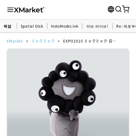
픽업
Spatial Disk
HoloModeLink
러브 라이브!
Re: 제로
XMarket
ミャクミャク
EXPO2025 ミャクミャク 召喚 No.2 あそぼう～！(黒ミャクミャクver.)