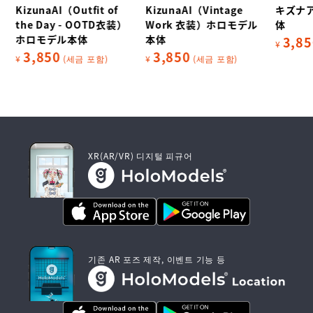
KizunaAI（Outfit of
KizunaAI（Vintage
キズナ
ル
the Day - OOTD衣装）
Work 衣装）ホロモデル
体
ホロモデル本体
本体
3,85
¥
3,850
3,850
¥
(세금 포함)
¥
(세금 포함)
XR(AR/VR) 디지털 피규어
기존 AR 포즈 제작, 이벤트 기능 등