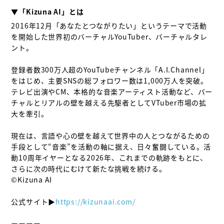
▼「Kizuna AI」とは
2016年12月「あなたとつながりたい」というテーマで活動
を開始した世界初のバーチャルYouTuber、バーチャルタレ
ント。

登録者数300万人超のYouTubeチャンネル「A.I.Channel」
をはじめ、主要SNSの総フォロワー数は1,000万人を突破。
テレビ出演やCM、本格的な音楽アーティスト活動など、バー
チャルとリアルの壁を越える先駆者としてVTuber市場の拡
大を牽引。

現在は、言語や心の壁を越えて世界中の人とつながるための
手段として“音楽”を活動の軸に据え、日々奮闘している。活
動10周年イヤーとなる2026年、これまでの軌跡をもとに、
さらに次の時代にむけて新たな挑戦を続ける。

©Kizuna AI

公式サイト▶
https://kizunaai.com/
ーーーー
