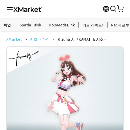
픽업
Spatial Disk
HoloModeLink
러브 라이브!
Re: 제로
XMarket
키즈나 아이
Kizuna AI（KAMATTE AI衣装）ホロモデル本体