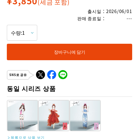
¥
3,850
(세금 포함)
출시일
：
2026/06/01
판매 종료일
：
---
장바구니에 담기
SNS로 공유
동일 시리즈 상품
목록으로 상품 보기