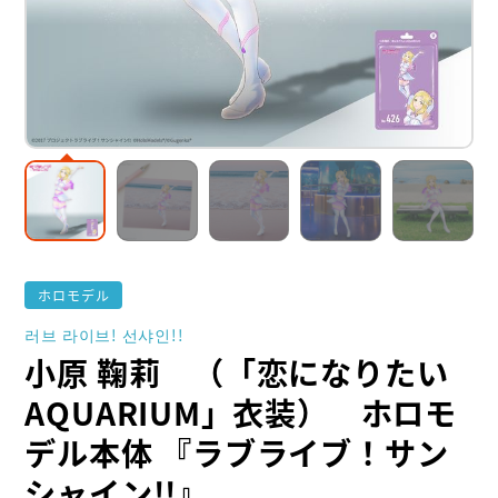
ホロモデル
러브 라이브! 선샤인!!
小原 鞠莉 （「恋になりたい
AQUARIUM」衣装） ホロモ
デル本体 『ラブライブ！サン
シャイン!!』