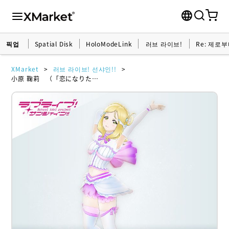
픽업
Spatial Disk
HoloModeLink
러브 라이브!
Re: 제로
XMarket
러브 라이브! 선샤인!!
小原 鞠莉 （「恋になりたいAQUARIUM」衣装） ホロモデル本体 『ラブライブ！サンシャイン!!』