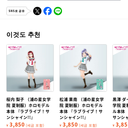
SNS로 공유
이것도 추천
桜内 梨子 （浦の星女学
松浦 果南 （浦の星女学
黒澤 ダ
院 夏制服）ホロモデル
院 夏制服）ホロモデル
学院 
本体 『ラブライブ！サ
本体 『ラブライブ！サ
ル本体
ンシャイン!!』
ンシャイン!!』
サンシャ
3,850
3,850
3,85
¥
(세금 포함)
¥
(세금 포함)
¥