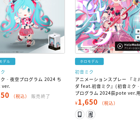
モデル
ホロモデル
ミク
初音ミク
ク‐夜空プログラム 2024 ち
アニメーションスプレー 『ミ
ver.
ダ feat.初音ミク』(初音ミク
650
プログラム 2024荻pote ver.用
（税込）
販売終了
1,650
¥
（税込）