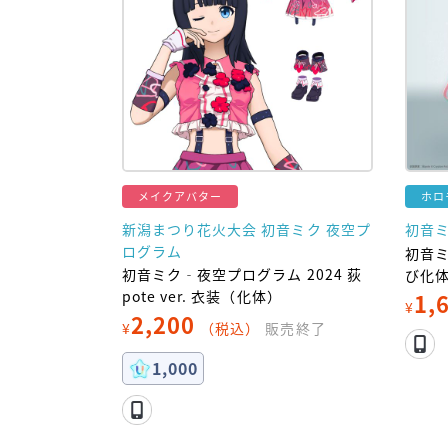
メイクアバター
ホロ
新潟まつり花火大会 初音ミク 夜空プ
初音
ログラム
初音ミ
初音ミク‐夜空プログラム 2024 荻
び化体 
pote ver. 衣装（化体）
1,
¥
2,200
¥
（税込）
販売終了
1,000